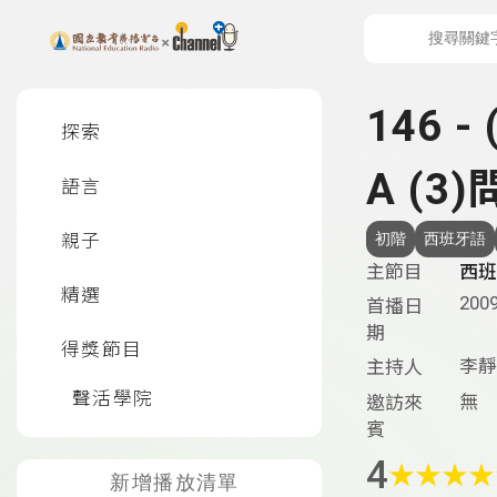
上方功能區塊
左側邊選單
146 
探索
A (3
語言
親子
初階
西班牙語
主節目
西班
精選
2009
首播日
期
得獎節目
李靜
主持人
聲活學院
無
邀訪來
賓
4
★
★
★
★
新增播放清單