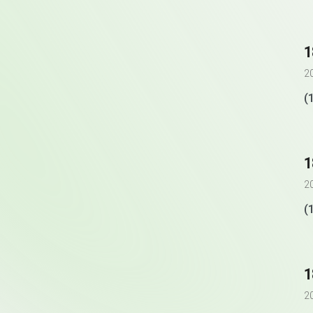
1
2
(
2
2