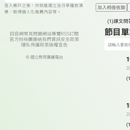
登入帳戶之後，你就能建立及分享播放清
加入稍後收聽
單、取得個人化推薦內容等。
(1)課文問答
節目單
回官網
常見問題
網站導覽
RSS訂閱
官方粉絲團
連絡我們
資訊安全政策
隱私保護政策
版權宣告
© 國立教育廣播電台
2
(
2
(