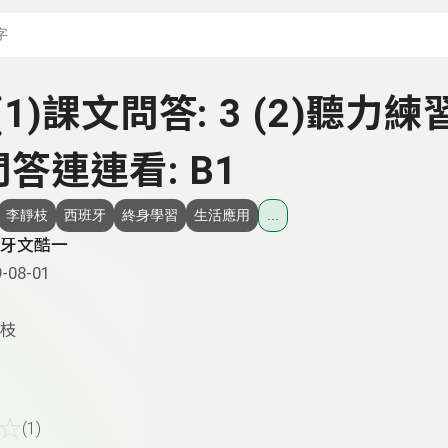
搜尋關鍵字：可輸入節
- (1)課文問答: 3 (2)聽力練
)問答連連看: B1
李靜枝
西班牙
終身學習
生活應用
...
牙文酷一
-08-01
枝
☆
(1)