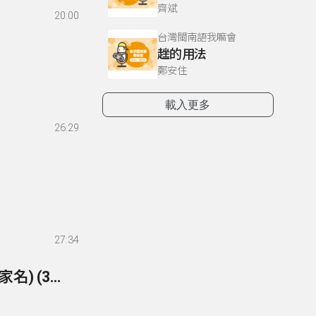
齊斌
20:00
台灣閩南語我嘛會
趖的用法
鄭安住
載入更多
26:29
27:34
186- (1)序數練習: 2 (2)國名練習: 3 (17個西語系國家名) (3)食譜解說: tortilla de patatas (4)課文解說: 第一段