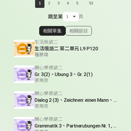
...
1
2
3
4
5
52
跳至第
頁
相關單集
相關節目
顯示相關單集
生活俄語二
生活俄語二 第二單元 L9 P120
羅勝雄
開心學德語二
Gr. 3(2)、Ubung 3、Gr. 2(1)
張南思
開心學德語二
Dialog 2 (3)、Zeichnen: einen Mann、Lesetext 1(1)
張南思
開心學德語二
Grammatik 3、Partnerubungen Nr. 1, 3、Dialog 2(1)