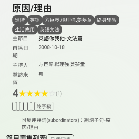
原因/理由
進階
英語
方巨琴.楊理強.姜夢童
終身學習
生活應用
英語文法
主節目
英語你我他-文法篇
2008-10-18
首播日
期
方巨琴.楊理強.姜夢童
主持人
無
邀訪來
賓
4
★
★
★
★
☆
(1)
逐字稿
附屬連接詞(subordinators)：副詞子句-原
因/理由
節目單集列表