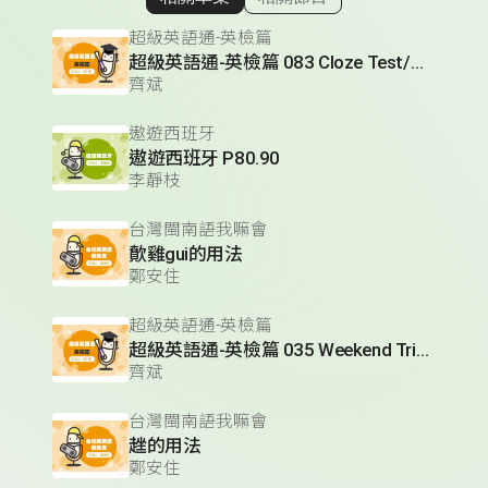
顯示相關單集
超級英語通-英檢篇
超級英語通-英檢篇 083 Cloze Test/段落填空-13
齊斌
遨遊西班牙
遨遊西班牙 P80.90
李靜枝
台灣閩南語我嘛會
歕雞gui的用法
鄭安住
超級英語通-英檢篇
超級英語通-英檢篇 035 Weekend Trip- 週末旅遊
齊斌
台灣閩南語我嘛會
趖的用法
鄭安住