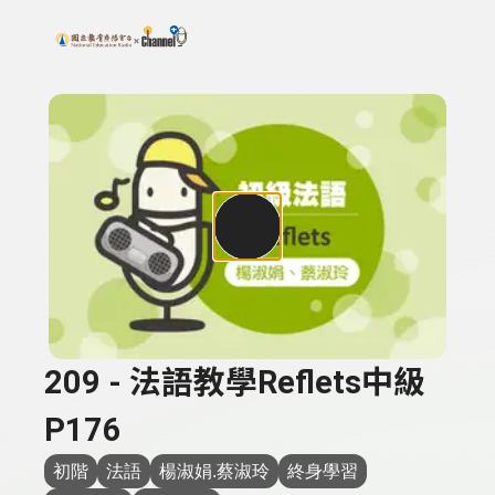
搜尋關鍵字：可輸入節目名稱、主持人或關鍵字
上方功能區塊
209 - 法語教學Reflets中級
P176
初階
法語
楊淑娟.蔡淑玲
終身學習