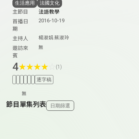
生活應用
法國文化
主節目
法語教學
2016-10-19
首播日
期
楊淑娟.蔡淑玲
主持人
無
邀訪來
賓
4
★
★
★
★
☆
(1)
逐字稿
無
節目單集列表
日期篩選