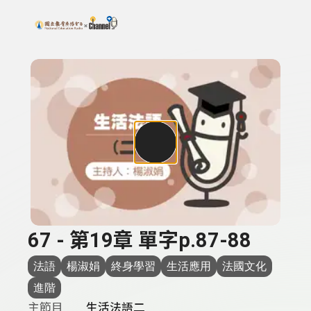
搜尋關鍵字：可輸入節目名稱、主持人或關鍵字
上方功能區塊
67 - 第19章 單字p.87-88
法語
楊淑娟
終身學習
生活應用
法國文化
進階
主節目
生活法語二