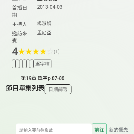
2013-04-03
首播日
期
楊淑娟
主持人
孟尼亞
邀訪來
賓
4
★
★
★
★
☆
(1)
逐字稿
第19章 單字p.87-88
節目單集列表
日期篩選
前往
新的優先