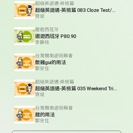
超級英語通-英檢篇
超級英語通-英檢篇 083 Cloze Test/段落填空-13
齊斌
遨遊西班牙
遨遊西班牙 P80.90
李靜枝
台灣閩南語我嘛會
歕雞gui的用法
鄭安住
超級英語通-英檢篇
超級英語通-英檢篇 035 Weekend Trip- 週末旅遊
齊斌
台灣閩南語我嘛會
趖的用法
鄭安住