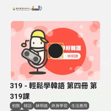
搜尋關鍵字：可輸入節目名稱、主持人或關鍵字
上方功能區塊
319 - 輕鬆學韓語 第四冊 第
319課
初階
韓語
林明德
終身學習
生活應用