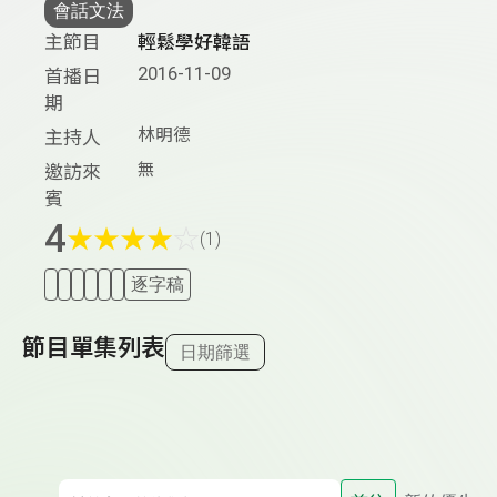
會話文法
主節目
輕鬆學好韓語
2016-11-09
首播日
期
林明德
主持人
無
邀訪來
賓
4
★
★
★
★
☆
(1)
逐字稿
節目單集列表
日期篩選