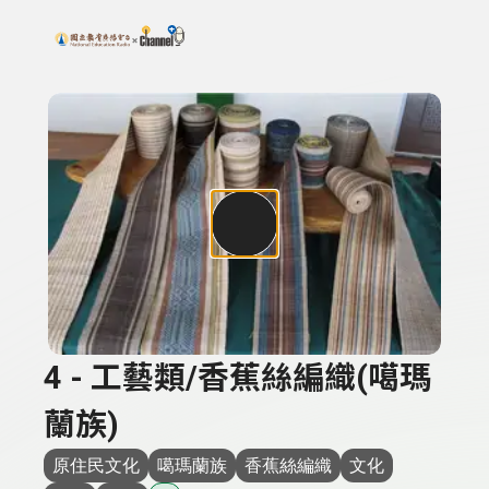
搜尋關鍵字：可輸入節目名稱、主持人或關鍵字
上方功能區塊
4 - 工藝類/香蕉絲編織(噶瑪
蘭族)
原住民文化
噶瑪蘭族
香蕉絲編織
文化