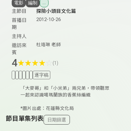
電影
編制
...
主節目
探險小頭目文化篇
2012-10-26
首播日
期
主持人
杜珞琳 老師
邀訪來
賓
4
★
★
★
★
☆
(1)
逐字稿
「大麥哥」和「小米弟」兩兄弟，帶領聽眾
一起來認識噶瑪蘭族的香蕉絲編織
*圖片出處：花蓮縣文化局
節目單集列表
日期篩選