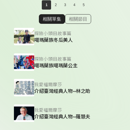
1
2
3
4
5
相關單集
相關節目
顯示相關單集
探險小頭目故事篇
噶瑪蘭族冬瓜美人
探險小頭目故事篇
噶瑪蘭族噶瑪蘭公主
我愛福爾摩莎
介紹臺灣經典人物~林之助
我愛福爾摩莎
介紹臺灣經典人物~羅慧夫