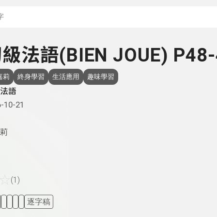
搜尋關鍵字：可輸入節
初級法語(BIEN JOUE) P48-
嘉莉
終身學習
生活應用
趣味學習
法語
-10-21
莉
☆
(1)
逐字稿