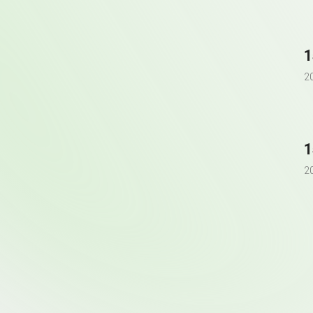
1
2
1
2