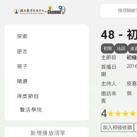
上方功能區塊
左側邊選單
48 - 
探索
初階
法語
皮
語言
主節目
初級
2016
親子
首播日
期
精選
皮嘉
主持人
無
邀訪來
得獎節目
賓
聲活學院
4
★
★
★
★
加入稍後收聽
新增播放清單