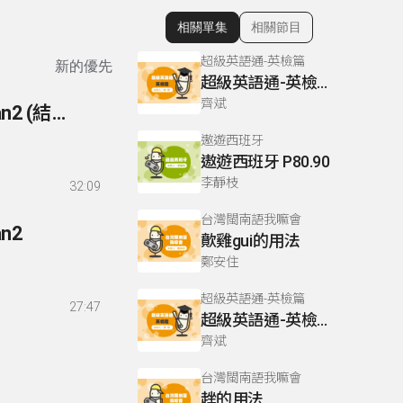
相關單集
相關節目
顯示相關單集
超級英語通-英檢篇
新的優先
超級英語通-英檢篇 083 Cloze Test/段落填空-13
齊斌
156- 初級法語(BIEN JOUE) P116-117 聽力練習bilan2 (結束)
遨遊西班牙
遨遊西班牙 P80.90
李靜枝
32:09
台灣閩南語我嘛會
an2
歕雞gui的用法
鄭安住
超級英語通-英檢篇
27:47
超級英語通-英檢篇 035 Weekend Trip- 週末旅遊
齊斌
台灣閩南語我嘛會
趖的用法