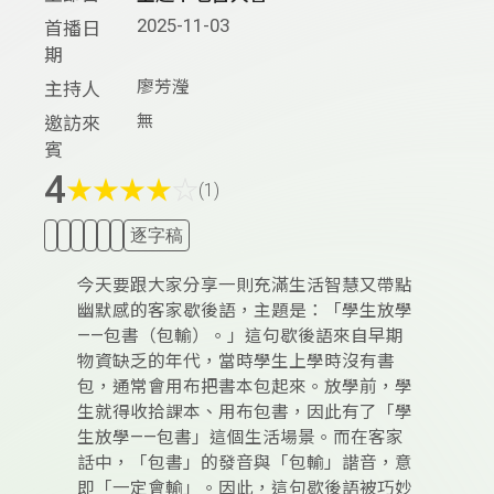
2025-11-03
首播日
期
廖芳瀅
主持人
無
邀訪來
賓
4
★
★
★
★
☆
(1)
逐字稿
今天要跟大家分享一則充滿生活智慧又帶點
幽默感的客家歇後語，主題是：「學生放學
——包書（包輸）。」這句歇後語來自早期
物資缺乏的年代，當時學生上學時沒有書
包，通常會用布把書本包起來。放學前，學
生就得收拾課本、用布包書，因此有了「學
生放學——包書」這個生活場景。而在客家
話中，「包書」的發音與「包輸」諧音，意
即「一定會輸」。因此，這句歇後語被巧妙