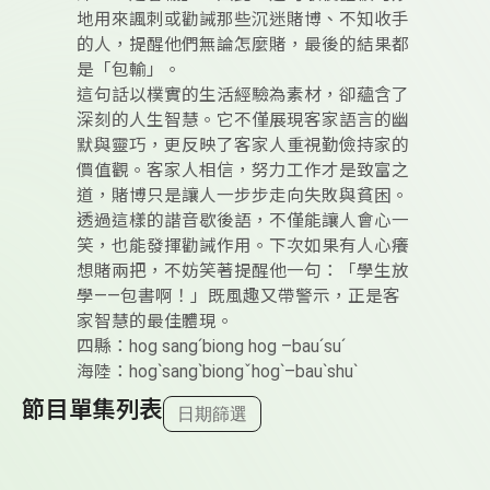
地用來諷刺或勸誡那些沉迷賭博、不知收手
的人，提醒他們無論怎麼賭，最後的結果都
是「包輸」。
這句話以樸實的生活經驗為素材，卻蘊含了
深刻的人生智慧。它不僅展現客家語言的幽
默與靈巧，更反映了客家人重視勤儉持家的
價值觀。客家人相信，努力工作才是致富之
道，賭博只是讓人一步步走向失敗與貧困。
透過這樣的諧音歇後語，不僅能讓人會心一
笑，也能發揮勸誡作用。下次如果有人心癢
想賭兩把，不妨笑著提醒他一句：「學生放
學——包書啊！」既風趣又帶警示，正是客
家智慧的最佳體現。
四縣：hog sangˊbiong hog –bauˊsuˊ
海陸：hogˋsangˋbiongˇhogˋ–bauˋshuˋ
節目單集列表
日期篩選