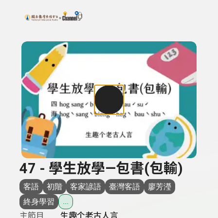
搜尋關鍵字：可輸入節目名稱、主持人或關鍵字
上方功能區塊
47 - 學生放學—包書(包輸)
客語
初階
客家諺語
臺灣客語
廖芳瀅
終身學習
...
主節目
生趣个老古人言