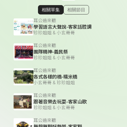
相關單集
相關節目
顯示相關單集
耳公過來聽
學習語言大聲說-客家話腔調
珍珍姐姐 & 小玄哥哥
耳公過來聽
團隊精神-義民祭
珍珍姐姐 & 小玄哥哥
耳公過來聽
各式各樣的橋-糯米橋
小玄哥哥 & 珍珍姐姐
耳公過來聽
跟著音樂去玩耍-客家山歌
珍珍姐姐 & 小玄哥哥
耳公過來聽
舞龍舞獅好熱鬧-客家獅