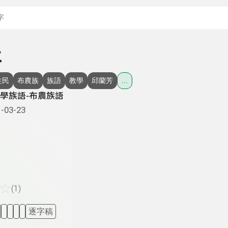
搜尋關鍵字：可輸入節
羊
住民
布農族
族語
教學
邱蘭芳
...
學族語-布農族語
-03-23
☆
(1)
逐字稿