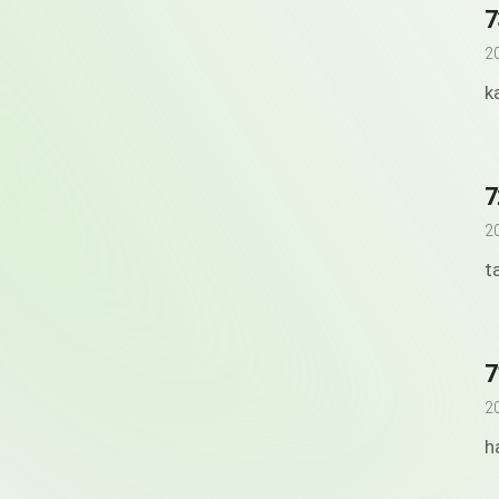
7
2
k
7
2
t
7
2
h