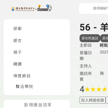
上方功能區塊
左側邊選單
56 - 
探索
原住民族語
原
語言
主節目
輕鬆
2021
親子
首播日
期
精選
主持人
無
邀訪來
得獎節目
賓
聲活學院
4
★
★
★
★
加入稍後收聽
新增播放清單