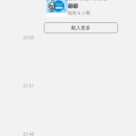
爺爺
姞荷 & 小蔡
載入更多
02:00
01:51
01:49