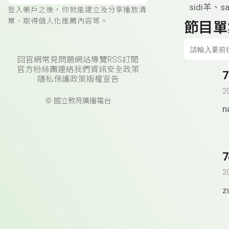
sidi羊、s
登入帳戶之後，你就能建立及分享播放清
單、取得個人化推薦內容等。
節目單
回官網
常見問題
網站導覽
RSS訂閱
官方粉絲團
連絡我們
資訊安全政策
7
隱私保護政策
版權宣告
2
© 國立教育廣播電台
n
7
2
z