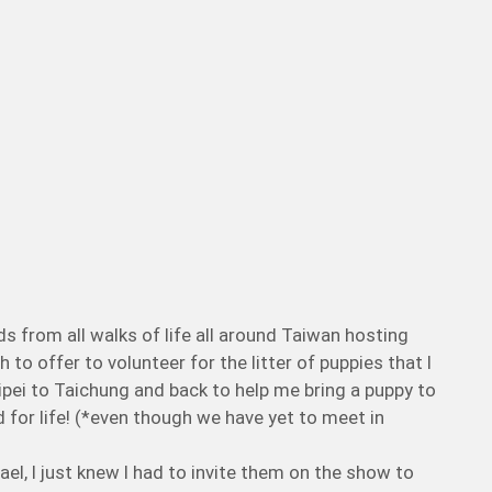
nds from all walks of life all around Taiwan hosting
o offer to volunteer for the litter of puppies that I
ipei to Taichung and back to help me bring a puppy to
 for life! (*even though we have yet to meet in
el, I just knew I had to invite them on the show to