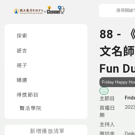
上方功能區塊
左側邊選單
88 
探索
文名師 G
語言
Fun Du
親子
精選
Friday Happy Ho
...
得獎節目
Frid
主節目
2023
首播日
聲活學院
期
主持人
新增播放清單
Dei
邀訪來