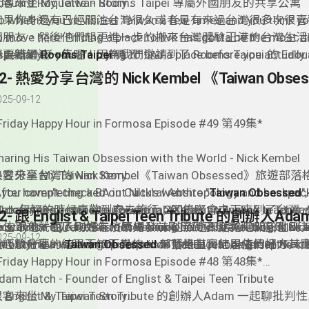
obie Openshaw - Documentary filmmaker and anthropology 
douard Roquette - Rooms Taipei 專屬外國朋友的共享公寓
客來坐 My Taiwan Story
oved to Taiwan from South Africa over two decades ago. I 
o what if you’ve visited Taiwan a few times and you think yo
如果你身邊有已經關注台灣很久或者是有來過台灣很多次很喜
ave picked a better guest to come to our show to share his
o move here! Finding a place to live has gotta be the most di
國朋友，然後他們想更進一步的搬來台灣體驗正港的台灣生活
xperience with our listeners.
specially if you are trying to find a place before you actually 
要錯過這一集喔！因為我們邀請到了 Rooms Taipei 的 Edoua
想更瞭解
Rooms Taipei
嗎？
aiwan. I am going to hook you up with an insider tip by intro
Roquette 來跟我們討論一下他和其他創辦人一起建立專屬
每週的來賓DJ音樂分享
uest this week! Edouard from
公寓公司- 提供剛搬到台灣的外國朋友們可以馬上入住而且適
繁 LE MONDE - 邱比 CHIU PI
Rooms Taipei
knew from firs
025-09-12
xperience that finding a place to live in a foreign country can
公寓！Edouard 他們的 Rooms Taipei真的是一個非常貼
aunting task! So their team has prepared a handful of apart
的覺得Edouard開這個公司的動機，真是超佛心的！ 畢竟搬
Friday Happy Hour in Formosa Episode #49 第49集*
asy-access neighborhoods for newcomers where they can t
家要融入那邊的語言文化生活環境是一件蠻困難的事情！不僅
nto the new environment/culture with ease. They offer so 
來來台灣的外國人一個比較像是他們原生國家熟悉的居住環境
haring His Taiwan Obsession with the World - Nick Kembel
han just a place to live as the co-living spaces also offer ple
快地能夠融入台灣的文化以及生活。還可以跟各國各地來的外
愛分享台灣的 Nick Kembel《Taiwan Obsessed》旅遊部落
客來坐 My Taiwan Story
pportunities to mingle and assimilate into Taiwanese cultu
起體驗台灣所有的美好，是不是很棒棒呢？
After completing a BA in Cultural Anthropology and backpac
f you haven't checked out Nick's website "
Taiwan Obsessed
"
0 countries, I came to Taiwan in 2008 as an English teacher.
robably the best resource available about traveling in Taiwa
Nick 年輕的時候喜歡到處去旅行；因緣際會之下來到了台灣
o stay for a year then move somewhere else. At the end of th
aiwanese culture. Besides working on this travel blog, Nick 
一住下來就住了10幾年。原先 Nick 的旅遊部落格是關於他
Nick 跟他一家人剛好在疫情爆發前剛回到了加拿大；但是 Nic
025-09-12
et my now wife on the Taipei MRT, and I just never left!"
ot of time answering questions in the Facebook group he cr
的經驗分享，結果不知不覺的 Nick 發覺其實他居住的地方其
重心放在他的
Taiwan Obsessed
部落格上。結果疫情把 Nick
Nick Kembel of Taiwan Obsessed
的部落格題材 - Taiwan Obessed!
亂。兩年期間 Nick 從來沒有放棄過經營他的
每週的來賓DJ音樂分享
*Friday Happy Hour in Formosa Episode #48 第48集*
aiwan Travel Planning Group
". I highly recommend this FB g
Taiwan Obsesse
nyone interested in visiting Taiwan as you will get some ins
以及他在臉書上所組織的群組（叫做
ack Johnson with G. Love - Rainbow
dam Hatch - Founder of Englist & Taipei Teen Tribute
Taiwan Traveling Planni
n just about anything! It's also a great group if you would lik
了要來台灣旅遊的外國朋友們專門設立的群組，以便回答所有
 Englist & Taipei Teen Tribute 的創辦人Adam 一起聊
客來坐 My Taiwan Story