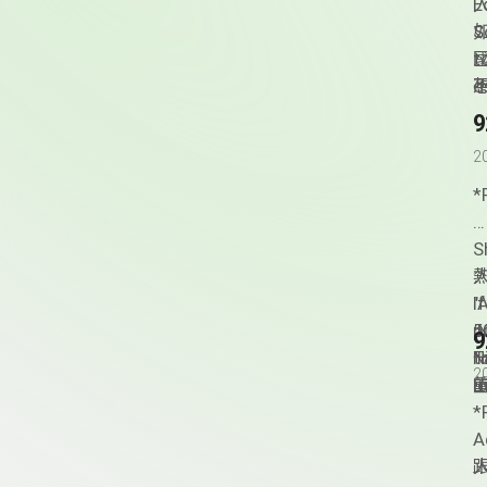
T
E
人
m
S
h
t
e
e
不
T
g
至
2
e
的
d
*
e
i
S
t
熱
人
o
"
I
5
p
t
T
2
m
l
-
"
作
­
T
a
J
A
o
跟
人