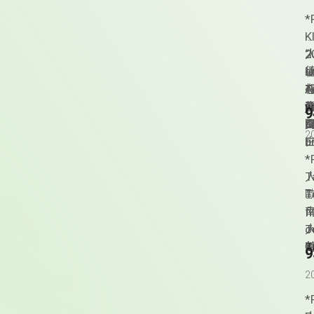
*
K
2
人
“
德
I
a
以
A
T
想
j
a
w
G
a
K
頁
2
u
b
h
­
T
T
人
T
f
o
T
G
T
a
F
M
2
i
T
M
*