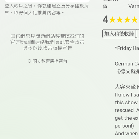
賓
Va
登入帳戶之後，你就能建立及分享播放清
單、取得個人化推薦內容等。
4
★
★
★
★
加入稍後收聽
回官網
常見問題
網站導覽
RSS訂閱
官方粉絲團
連絡我們
資訊安全政策
*Friday H
隱私保護政策
版權宣告
© 國立教育廣播電台
German CA
《德文就是這麼
人客來坐 My
I know I s
this show.
rescued. A
get the ex
person!)
And when I