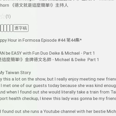
rnhorn 《德文就是這麼簡單!》主持人
☆
(1)
逐字稿
appy Hour in Formosa Episode #44 第44集*
N be EASY with Fun Duo Deike & Michael - Part 1
簡單!》金牌德文名師 - Michael & Deike Part 1
 Taiwan Story
ay this a lot on the show, but I really enjoy meeting new frie
 I met one of our guests today because she was kind enough t
nd when I found out she would literally take a train from Ta
port health checkup, I knew this lady was gonna be my friend
 found out she runs a Youtube channel with her bestie Micha