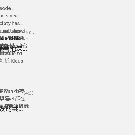
isode
an since
ociety has
r last show!
 about
enhagen，
46:03
man
out Taiwan –
播、或電視
us and his
r for
nd the
的認識——台
treon 網
94- Tobie Openshaw 歐陽峰 - 來自南非的攝影師藉著他深情的鏡頭來探索/紀錄台灣 * Taiwan Through the Lens of Tobie Openshaw
 most
與常理，」
ntinue to
 Klaus
台灣的德國
看見台灣
看見自己。
灣
aiwan for
不尋常，不被
34:25
tional
學運，都在
es, Tobie was
的在用他的攝影
93- Edouard Roquette - Rooms Taipei 專屬外國朋友的共享公寓
ulture
一個題材的
r of Song”
unflower
去真正深入瞭
防災準備/公民韌性