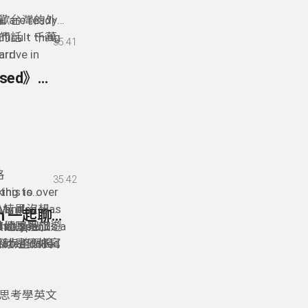
researcher -
couldn’t
u are ready
歡台灣的外
 Taiwan
fficult thing
的話，千萬
35:41
arrive in
rd
ducing our
外國朋友的共享
92- 熱愛分享台灣的 Nick Kembel 《Taiwan Obsessed》旅遊部落格 * Sharing His Taiwan Obsession with the World - Nick Kembel
合外國人需求
t-hand
 be a
心的服務！我真
ments in
到一個新的國
ransition
是給這些剛
much more
，讓他們很
nty of
國朋友們一
格
35:42
re.
king to over
, this is
 My plan was
n and
。結果沒想到
92- 跟 Englist & Taipei Teen Tribute 的創辦人Adam 一起聊批判性思考學英文 * Adam Hatch - Founder of Englist & Taipei Teen Tribute
at year, I
also spends a
到其他國家旅遊
k 還是把工作
eated called
實就是最好寫
 腳步整個搗
roup for
d
旅遊部落格
ider scoop
ng
-是專門為
e to share
關於台灣旅
批判性思考學英文