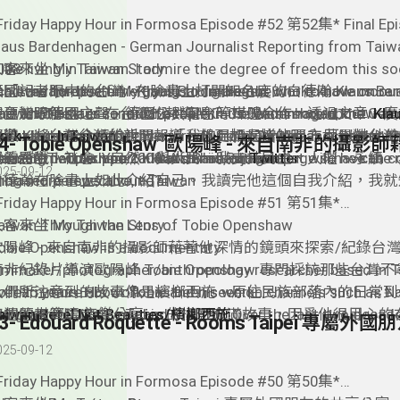
Friday Happy Hour in Formosa Episode #52 第52集* Final Ep
laus Bardenhagen - German Journalist Reporting from Taiw
008
客來坐 My Taiwan Story
I like living in Taiwan. I admire the degree of freedom this s
國記者眼中的台灣 - Klaus Bardenhagen
 had the hardest time trying to figure out who to have on ou
chieved for itself. My goal is to make the world know more
「taiwanreporter」在臉書上打開知名度的白德瀚 Klaus Bard
nd what better candidate than Klaus Bardenhagen, the Ger
aiwan. There is so much people in the West should know ab
在台灣跟德國之聲、德國公共電台等媒體合作，透過文章、廣
更加瞭解Klaus 在台灣的報導嗎？ To learn more about
Kla
ournalist who has been reporting from Taiwan as a freelance
bout its democracy, diverse culture, stunning landscapes, a
報導，將台灣介紹給世界。「我的目標是增加西方世界對台灣
ork:
喜歡 Klaus 在台灣的新聞報導，想更加支持他嗎？ 可以去他的Pa
and
InTaiwan
erman media since 2008. After all, a journalist will have the
mazing people here.” - Klaus Bardenhagen
灣的民主、社會、自然、與人民。我支持民主、人權、永續、
laus 的 Twitter You can catch him on
看看哦！To support Klaus on his Patreon page so he can co
Twitter
025-09-12
nbiased perspective, no?
白德瀚在臉書上如此介紹自己。我讀完他這個自我介紹，我就知道
ring more news about Taiwan
就是我在找的最後一集來賓的最佳人選！在這個誤打誤撞來到
ttps://www.patreon.com/taiwanreporter
每週的來賓DJ音樂分享
*Friday Happy Hour in Formosa Episode #51 第51集*
人眼裏，台灣究竟是有什麽樣的魅力讓他這麽的想讓全世界都
he Wellerman (Sea Shanty) - From TikTok to Epic Remix
aiwan Through the Lens of Tobie Openshaw
客來坐 My Taiwan Story
呢？希望這集的采訪也可以也讓台灣人的你，透過 Klaus 來
歐陽峰 - 來自南非的攝影師藉著他深情的鏡頭來探索/紀錄台
obie Openshaw is a documentary
ilmmaker/photographer/anthropology researcher based in T
南非紀錄片導演歐陽峰 Tobie Openshaw 專門採訪那些台灣
ver 25 years. His work has been seen on channels such as Na
人們所注意到的故事像是檳榔西施、原住民族部落內的日常到
o learn more about Tobie and his work:
eographic, Discovery, and the BBC. Over the last two decad
他的題材範疇之中。Tobie 的攝影充滿故事，因爲他很用心
aiwan Betel Nut Beauties/檳榔西施
每週的來賓DJ音樂分享
ble to document and capture different aspects of Taiwan c
詮釋台灣的角度，讓世界看到台灣真實的一面。有時候光收集
ilmmaker Nights Taipei
artha Wainwright’s cover of the Leonard Cohen song “Towe
025-09-12
ncluding the betel nut girl culture (what started it all), the S
内容就花了幾年的時間，主要就是因爲 Tobie 他堅持耐心地
aiwan Disaster Preparedness/Civil Resilience - 台灣
ovement, human rights and Indigenous rights.
解這個題材/文化/人物。只有這樣才能真正呈現真實的台灣。
Friday Happy Hour in Formosa Episode #50 第50集*