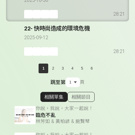
2025-10-30
28:21
22- 快時尚造成的環境危機
2025-09-12
28:21
1
2
3
4
5
6
跳至第
頁
相關單集
相關節目
顯示相關單集
你說，我說，大家一起說！
臨危不亂
林芳如 & 黃柏諺 & 施賢琴