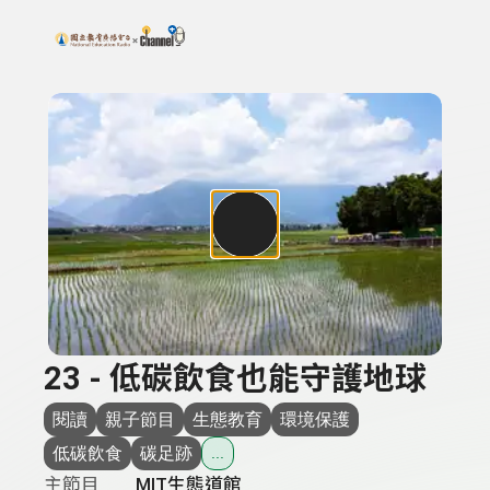
搜尋關鍵字：可輸入節目名稱、主持人或關鍵字
上方功能區塊
23 - 低碳飲食也能守護地球
閱讀
親子節目
生態教育
環境保護
低碳飲食
碳足跡
...
主節目
MIT生態道館