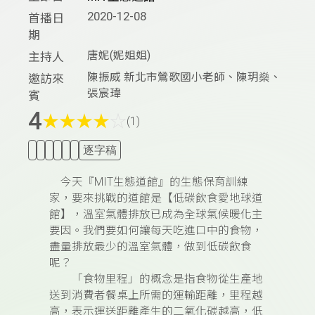
2020-12-08
首播日
期
唐妮(妮姐姐)
主持人
陳振威 新北市鶯歌國小老師、陳玥燊、
邀訪來
張宸瑋
賓
4
★
★
★
★
☆
(1)
逐字稿
今天『MIT生態道館』的生態保育訓練
家，
要來挑戰的道館是【低碳飲食愛地球道
館】，溫室氣體排放已成為全球氣候暖化主
要因。我們要如何讓每天吃進口中的食物，
盡量排放最少的溫室氣體，做到低碳飲食
呢？
「食物里程」的概念是指食物從生產地
送到消費者餐桌上所需的運輸距離，里程越
高，表示運送距離產生的二氧化碳越高，低