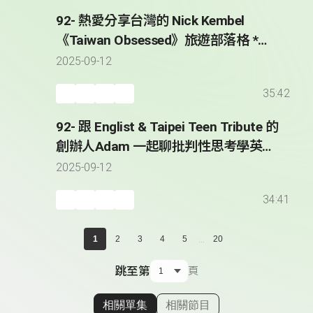
92- 熱愛分享台灣的 Nick Kembel
《Taiwan Obsessed》旅遊部落格 *
Sharing His Taiwan Obsession with
2025-09-12
the World - Nick Kembel
35:42
92- 跟 Englist & Taipei Teen Tribute 的
創辦人Adam 一起聊批判性思考學英文
* Adam Hatch - Founder of Englist &
2025-09-12
Taipei Teen Tribute
34:41
...
1
2
3
4
5
20
跳至第
頁
相關單集
相關節目