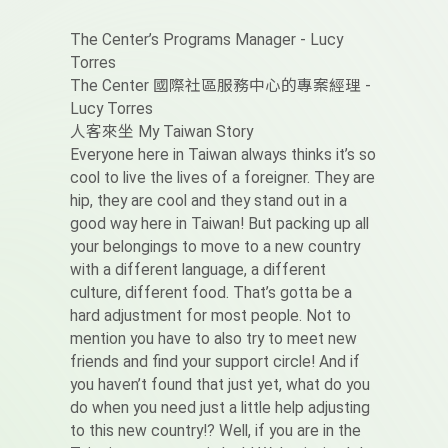
The Center’s Programs Manager - Lucy
Torres
The Center 國際社區服務中心的專案經理 -
Lucy Torres
人客來坐 My Taiwan Story
Everyone here in Taiwan always thinks it’s so
cool to live the lives of a foreigner. They are
hip, they are cool and they stand out in a
good way here in Taiwan! But packing up all
your belongings to move to a new country
with a different language, a different
culture, different food. That’s gotta be a
hard adjustment for most people. Not to
mention you have to also try to meet new
friends and find your support circle! And if
you haven’t found that just yet, what do you
do when you need just a little help adjusting
to this new country!? Well, if you are in the