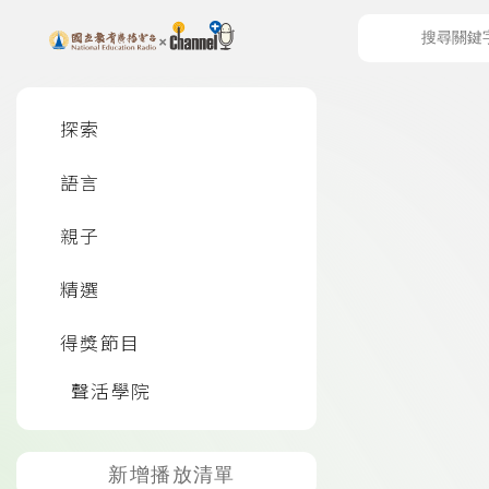
上方功能區塊
左側邊選單
探索
語言
頁尾資訊
親子
精選
得獎節目
聲活學院
新增播放清單